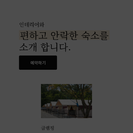
인테리어와
편하고 안락한 숙소를
소개 합니다.
예약하기
글램핑