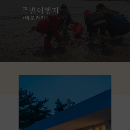
주변여행지
‣바로가기